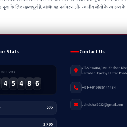
 के लिए महत्वपूर्ण है, बल्कि यह पर्यावरण और स्थानीय लोगों के स्वास्थ्य के
tor Stats
Contact Us
Vill.Alhwana,Post -Bhelsar, Distr
VISITORS
Faizabad Ayodhya Uttar Prad
4
5
4
8
6
+91-+919936141434
uphulchul2022@gmail.com
y
272
2,795