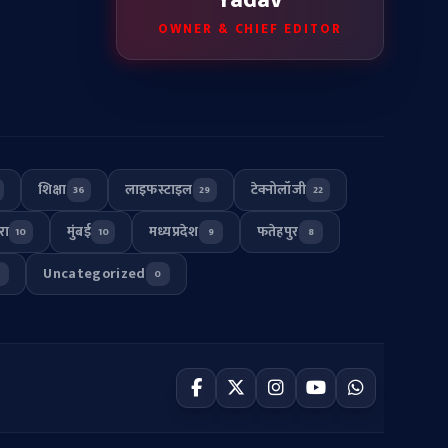
OWNER & CHIEF EDITOR
शिक्षा
लाइफस्टाइल
टेक्नोलॉजी
36
29
22
रा
मुंबई
मध्यप्रदेश
फतेहपुर
10
10
9
8
Uncategorized
0