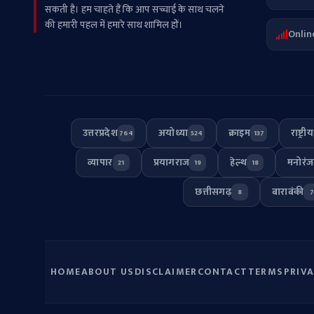
सकती है। हम चाहते हैं कि आप सच्चाई के साथ चलने
की हमारी पहल में हमारे साथ शामिल हों।
Onlin
उत्तरप्रदेश
अयोध्या
क्राइम
राष्ट्रीय
764
524
137
व्यापार
प्रयागराज
हेल्थ
मनोरं
21
19
18
छत्तीसगढ़
बाराबंकी
8
HOME
ABOUT US
DISCLAIMER
CONTACT
TERMS
PRIV