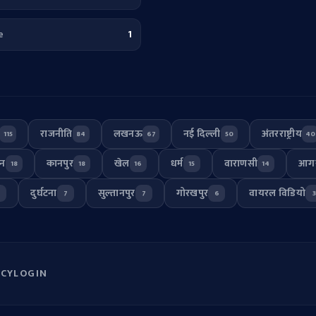
e
1
राजनीति
लखनऊ
नई दिल्ली
अंतरराष्ट्रीय
115
84
67
50
40
जन
कानपुर
खेल
धर्म
वाराणसी
आग
18
18
16
15
14
दुर्घटना
सुल्तानपुर
गोरखपुर
वायरल विडियो
7
7
7
6
3
ACY
LOGIN