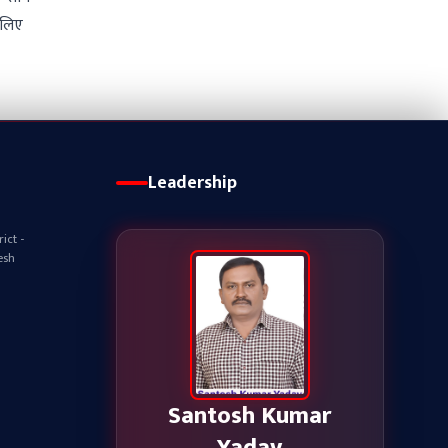
 लिए
Leadership
ict -
esh
Santosh Kumar
Yadav