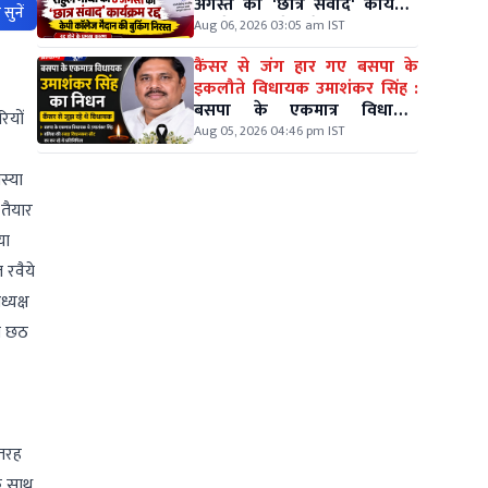
अगस्त का 'छात्र संवाद' कार्यक्रम
सुनें
रद्द, केपी कॉलेज मैदान की बुकिंग
Aug 06, 2026 03:05 am IST
निरस्त
कैंसर से जंग हार गए बसपा के
इकलौते विधायक उमाशंकर सिंह :
बसपा के एकमात्र विधायक
ियों
उमाशंकर सिंह का दिल्ली में निधन
Aug 05, 2026 04:46 pm IST
स्या
तैयार
या
 रवैये
्यक्ष
से छठ
 तरह
े साथ