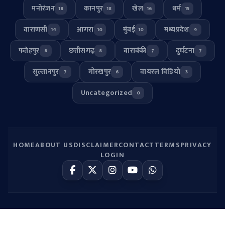
मनोरंजन
कानपुर
खेल
धर्म
18
18
16
15
वाराणसी
आगरा
मुंबई
मध्यप्रदेश
14
10
10
9
फतेहपुर
छत्तीसगढ़
बाराबंकी
दुर्घटना
8
8
7
7
सुल्तानपुर
गोरखपुर
वायरल विडियो
7
6
3
Uncategorized
0
HOME
ABOUT US
DISCLAIMER
CONTACT
TERMS
PRIVACY
LOGIN
© 2026
UP HULCHUL
. All Rights Reserved.