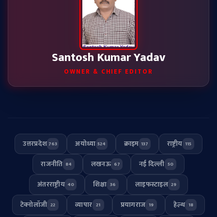
Santosh Kumar Yadav
OWNER & CHIEF EDITOR
उत्तरप्रदेश
अयोध्या
क्राइम
राष्ट्रीय
763
524
137
115
राजनीति
लखनऊ
नई दिल्ली
84
67
50
अंतरराष्ट्रीय
शिक्षा
लाइफस्टाइल
40
36
29
टेक्नोलॉजी
व्यापार
प्रयागराज
हेल्थ
22
21
19
18