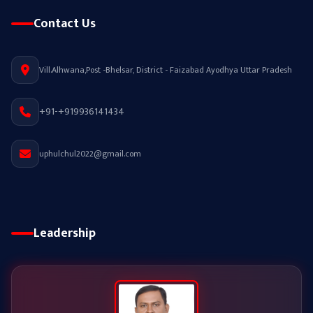
Contact Us
Vill.Alhwana,Post -Bhelsar, District - Faizabad Ayodhya Uttar Pradesh
+91-+919936141434
uphulchul2022@gmail.com
Leadership