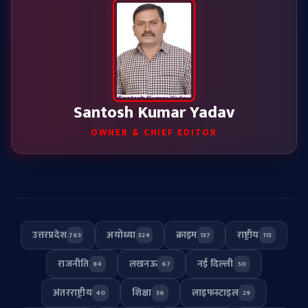
Santosh Kumar Yadav
OWNER & CHIEF EDITOR
उत्तरप्रदेश
अयोध्या
क्राइम
राष्ट्रीय
763
524
137
115
राजनीति
लखनऊ
नई दिल्ली
84
67
50
अंतरराष्ट्रीय
शिक्षा
लाइफस्टाइल
40
36
29