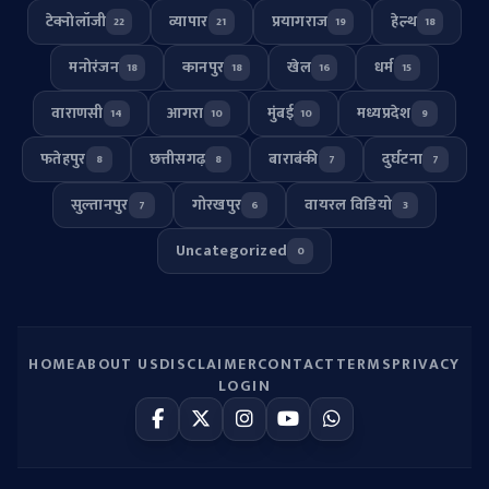
टेक्नोलॉजी
व्यापार
प्रयागराज
हेल्थ
22
21
19
18
मनोरंजन
कानपुर
खेल
धर्म
18
18
16
15
वाराणसी
आगरा
मुंबई
मध्यप्रदेश
14
10
10
9
फतेहपुर
छत्तीसगढ़
बाराबंकी
दुर्घटना
8
8
7
7
सुल्तानपुर
गोरखपुर
वायरल विडियो
7
6
3
Uncategorized
0
HOME
ABOUT US
DISCLAIMER
CONTACT
TERMS
PRIVACY
LOGIN