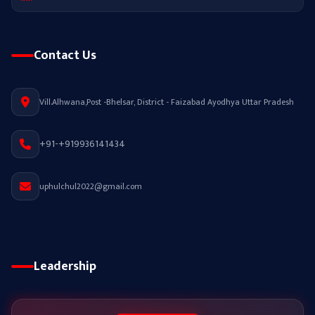
Contact Us
Vill.Alhwana,Post -Bhelsar, District - Faizabad Ayodhya Uttar Pradesh
+91-+919936141434
uphulchul2022@gmail.com
Leadership