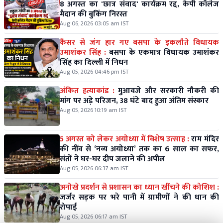
8 अगस्त का 'छात्र संवाद' कार्यक्रम रद्द, केपी कॉलेज
मैदान की बुकिंग निरस्त
Aug 06, 2026 03:05 am IST
कैंसर से जंग हार गए बसपा के इकलौते विधायक
उमाशंकर सिंह :
बसपा के एकमात्र विधायक उमाशंकर
सिंह का दिल्ली में निधन
Aug 05, 2026 04:46 pm IST
अंकित हत्याकांड :
मुआवजे और सरकारी नौकरी की
मांग पर अड़े परिजन, 38 घंटे बाद हुआ अंतिम संस्कार
Aug 05, 2026 10:19 am IST
5 अगस्त को लेकर अयोध्या में विशेष उत्साह :
राम मंदिर
की नींव से ‘नव्य अयोध्या’ तक का 6 साल का सफर,
संतों ने घर-घर दीप जलाने की अपील
Aug 05, 2026 06:37 am IST
अनोखे प्रदर्शन से प्रशासन का ध्यान खींचने की कोशिश :
जर्जर सड़क पर भरे पानी में ग्रामीणों ने की धान की
रोपाई
Aug 05, 2026 06:17 am IST