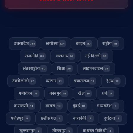
उत्तरप्रदेश
अयोध्या
क्राइम
राष्ट्रीय
761
524
137
115
राजनीति
लखनऊ
नई दिल्ली
84
67
50
अंतरराष्ट्रीय
शिक्षा
लाइफस्टाइल
40
36
29
टेक्नोलॉजी
व्यापार
प्रयागराज
हेल्थ
22
21
19
18
मनोरंजन
कानपुर
खेल
धर्म
18
18
16
15
वाराणसी
आगरा
मुंबई
मध्यप्रदेश
14
10
10
9
फतेहपुर
छत्तीसगढ़
बाराबंकी
दुर्घटना
8
8
7
7
सुल्तानपुर
गोरखपुर
वायरल विडियो
7
6
3