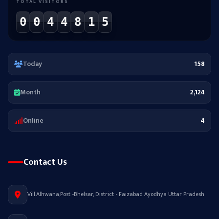
TOTAL VISITORS
0
0
4
4
8
1
5
Today
158
Month
2,124
Online
4
Contact Us
Vill.Alhwana,Post -Bhelsar, District - Faizabad Ayodhya Uttar Pradesh