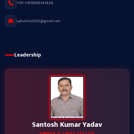
+91-+919936141434
uphulchul2022@gmail.com
Leadership
Santosh Kumar Yadav
OWNER & CHIEF EDITOR