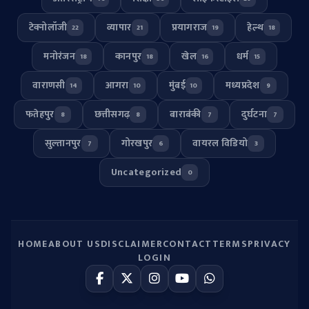
टेक्नोलॉजी
व्यापार
प्रयागराज
हेल्थ
22
21
19
18
मनोरंजन
कानपुर
खेल
धर्म
18
18
16
15
वाराणसी
आगरा
मुंबई
मध्यप्रदेश
14
10
10
9
फतेहपुर
छत्तीसगढ़
बाराबंकी
दुर्घटना
8
8
7
7
सुल्तानपुर
गोरखपुर
वायरल विडियो
7
6
3
Uncategorized
0
HOME
ABOUT US
DISCLAIMER
CONTACT
TERMS
PRIVACY
LOGIN