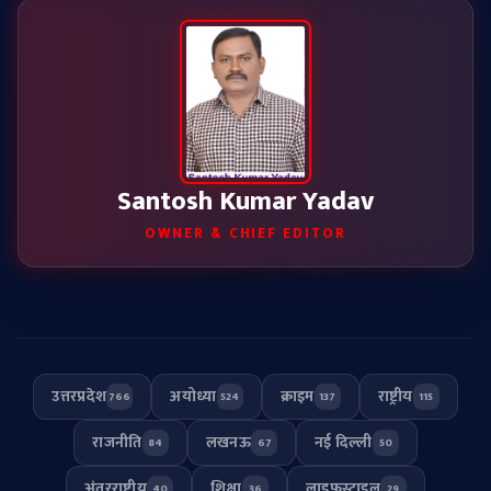
Santosh Kumar Yadav
OWNER & CHIEF EDITOR
उत्तरप्रदेश
अयोध्या
क्राइम
राष्ट्रीय
766
524
137
115
राजनीति
लखनऊ
नई दिल्ली
84
67
50
अंतरराष्ट्रीय
शिक्षा
लाइफस्टाइल
40
36
29