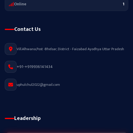
Online
1
Contact Us
Vill.Alhwana,Post -Bhelsar, District - Faizabad Ayodhya Uttar Pradesh
+91-+919936141434
uphulchul2022@gmail.com
Leadership