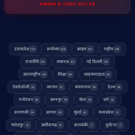
OWNER & CHIEF EDITOR
उत्तरप्रदेश
अयोध्या
क्राइम
राष्ट्रीय
767
524
137
115
राजनीति
लखनऊ
नई दिल्ली
84
67
50
अंतरराष्ट्रीय
शिक्षा
लाइफस्टाइल
40
36
29
टेक्नोलॉजी
व्यापार
प्रयागराज
हेल्थ
22
21
19
18
मनोरंजन
कानपुर
खेल
धर्म
18
18
16
15
वाराणसी
आगरा
मुंबई
मध्यप्रदेश
14
10
10
9
फतेहपुर
छत्तीसगढ़
बाराबंकी
दुर्घटना
8
8
7
7