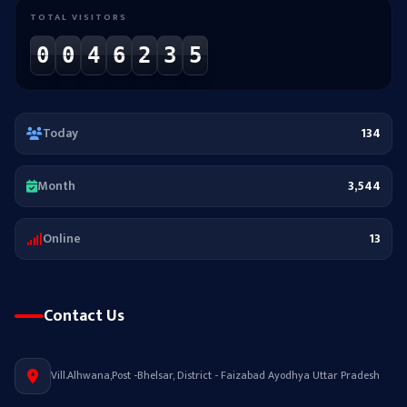
TOTAL VISITORS
0
0
4
6
2
3
5
Today
134
Month
3,544
Online
13
Contact Us
Vill.Alhwana,Post -Bhelsar, District - Faizabad Ayodhya Uttar Pradesh