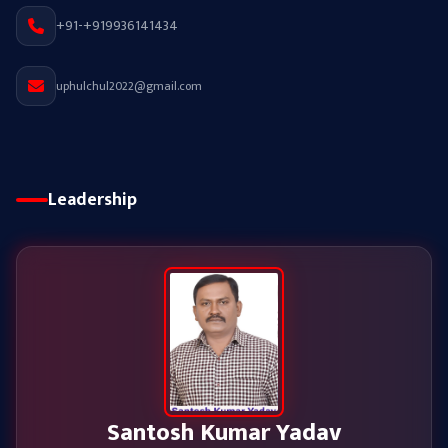
+91-+919936141434
uphulchul2022@gmail.com
Leadership
Santosh Kumar Yadav