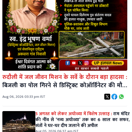
रुदौली में जल जीवन मिशन के सर्वे के दौरान बड़ा हादसा :
बिजली का पोल गिरने से डिस्ट्रिक्ट कोऑर्डिनेटर की मौत,
एक कर्मचारी गंभीर
Aug 06, 2026 03:33 pm IST
5 अगस्त को लेकर अयोध्या में विशेष उत्साह :
राम मंदिर
की नींव से ‘नव्य अयोध्या’ तक का 6 साल का सफर,
संतों ने घर-घर दीप जलाने की अपील
Aug 05, 2026 06:37 am IST