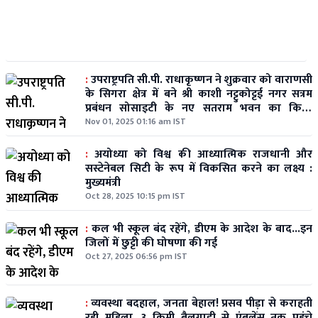
:
उपराष्ट्रपति सी.पी. राधाकृष्णन ने शुक्रवार को वाराणसी
के सिगरा क्षेत्र में बने श्री काशी नट्टुकोट्टई नगर सत्रम
प्रबंधन सोसाइटी के नए सतराम भवन का किया
उद्घाटन
Nov 01, 2025 01:16 am IST
:
अयोध्या को विश्व की आध्यात्मिक राजधानी और
सस्टेनेबल सिटी के रूप में विकसित करने का लक्ष्य :
मुख्यमंत्री
Oct 28, 2025 10:15 pm IST
:
कल भी स्कूल बंद रहेंगे, डीएम के आदेश के बाद...इन
जिलों में छुट्टी की घोषणा की गई
Oct 27, 2025 06:56 pm IST
:
व्यवस्था बदहाल, जनता बेहाल! प्रसव पीड़ा से कराहती
रही महिला, 3 किमी बैलगाड़ी से एंबुलेंस तक पहुंचे