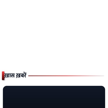
ख़ास ख़बरें