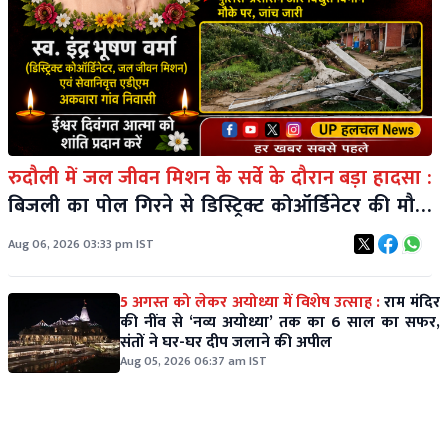
रुदौली में जल जीवन मिशन के सर्वे के दौरान बड़ा हादसा :
बिजली का पोल गिरने से डिस्ट्रिक्ट कोऑर्डिनेटर की मौत,
एक कर्मचारी गंभीर
Aug 06, 2026 03:33 pm IST
5 अगस्त को लेकर अयोध्या में विशेष उत्साह :
राम मंदिर
की नींव से ‘नव्य अयोध्या’ तक का 6 साल का सफर,
संतों ने घर-घर दीप जलाने की अपील
Aug 05, 2026 06:37 am IST