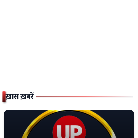
ख़ास ख़बरें