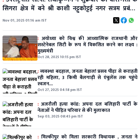
सिगरा क्षेत्र में बने श्री काशी नट्टुकोट्टई नगर सत्रम प्रबंधन
सोसाइटी के नए सतराम भवन का किया उद्घाटन
Nov 01, 2025 01:16 am IST
:
अयोध्या को विश्व की आध्यात्मिक राजधानी और
सस्टेनेबल सिटी के रूप में विकसित करने का लक्ष्य :
मुख्यमंत्री
Oct 28, 2025 10:15 pm IST
:
व्यवस्था बदहाल, जनता बेहाल! प्रसव पीड़ा से कराहती
रही महिला, 3 किमी बैलगाड़ी से एंबुलेंस तक पहुंचे
स्वजन...
Oct 27, 2025 04:18 pm IST
:
अजरौली हत्या कांड: अपना दल बलिहारी पार्टी के
नेताओं ने पीड़ित परिवार से की मुलाकात
Sep 03, 2025 08:45 pm IST
:
मिल्कीपुर को मिला सरकारी विधायक , जनता ने