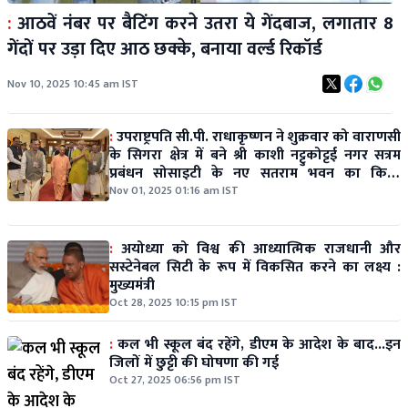
:
आठवें नंबर पर बैटिंग करने उतरा ये गेंदबाज, लगातार 8
गेंदों पर उड़ा दिए आठ छक्के, बनाया वर्ल्ड रिकॉर्ड
Nov 10, 2025 10:45 am IST
:
उपराष्ट्रपति सी.पी. राधाकृष्णन ने शुक्रवार को वाराणसी
के सिगरा क्षेत्र में बने श्री काशी नट्टुकोट्टई नगर सत्रम
प्रबंधन सोसाइटी के नए सतराम भवन का किया
उद्घाटन
Nov 01, 2025 01:16 am IST
:
अयोध्या को विश्व की आध्यात्मिक राजधानी और
सस्टेनेबल सिटी के रूप में विकसित करने का लक्ष्य :
मुख्यमंत्री
Oct 28, 2025 10:15 pm IST
:
कल भी स्कूल बंद रहेंगे, डीएम के आदेश के बाद...इन
जिलों में छुट्टी की घोषणा की गई
Oct 27, 2025 06:56 pm IST