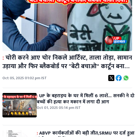
:
चोरी करने आए चोर निकले आर्टिस्ट, ताला तोड़ा, सामान
उड़ाया और फिर ब्लैकबोर्ड पर ''बेटी बचाओ'' कार्टून बनाकर
सबको चौंका दिया!
Oct 05, 2025 01:02 pm IST
:
UP के बहराइच के घर में मिलीं 6 लाशें... सनकी ने दो
बच्चों की हत्या कर मकान में लगा दी आग
Oct 01, 2025 05:14 pm IST
:
ABVP कार्यकर्ताओं की बड़ी जीत,SRMU पर दर्ज हुआ