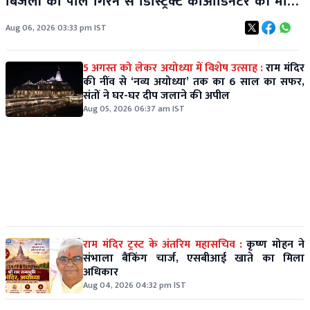
बिजली का पोल गिरने से डिस्ट्रिक्ट कोऑर्डिनेटर की मौत,
एक कर्मचारी गंभीर
Aug 06, 2026 03:33 pm IST
5 अगस्त को लेकर अयोध्या में विशेष उत्साह :
राम मंदिर
की नींव से ‘नव्य अयोध्या’ तक का 6 साल का सफर,
संतों ने घर-घर दीप जलाने की अपील
Aug 05, 2026 06:37 am IST
राम मंदिर ट्रस्ट के अंतरिम महासचिव :
कृष्ण मोहन ने
संभाला बैंकिंग चार्ज, एसबीआई खाते का मिला
अधिकार
Aug 04, 2026 04:32 pm IST