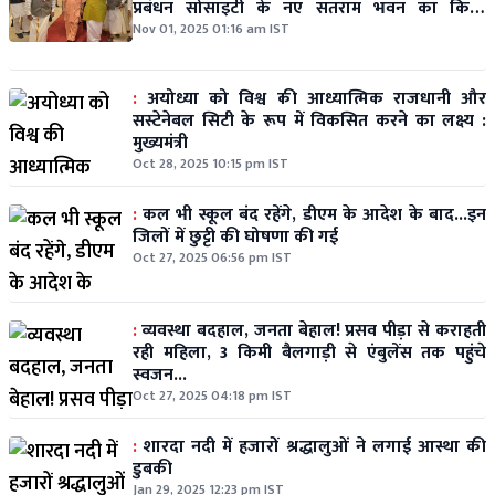
प्रबंधन सोसाइटी के नए सतराम भवन का किया
उद्घाटन
Nov 01, 2025 01:16 am IST
:
अयोध्या को विश्व की आध्यात्मिक राजधानी और
सस्टेनेबल सिटी के रूप में विकसित करने का लक्ष्य :
मुख्यमंत्री
Oct 28, 2025 10:15 pm IST
:
कल भी स्कूल बंद रहेंगे, डीएम के आदेश के बाद...इन
जिलों में छुट्टी की घोषणा की गई
Oct 27, 2025 06:56 pm IST
:
व्यवस्था बदहाल, जनता बेहाल! प्रसव पीड़ा से कराहती
रही महिला, 3 किमी बैलगाड़ी से एंबुलेंस तक पहुंचे
स्वजन...
Oct 27, 2025 04:18 pm IST
:
शारदा नदी में हजारों श्रद्धालुओं ने लगाई आस्था की
डुबकी
Jan 29, 2025 12:23 pm IST