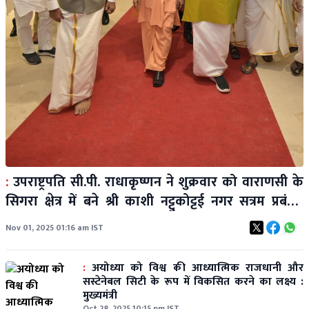
:
उपराष्ट्रपति सी.पी. राधाकृष्णन ने शुक्रवार को वाराणसी के
सिगरा क्षेत्र में बने श्री काशी नट्टुकोट्टई नगर सत्रम प्रबंधन
सोसाइटी के नए सतराम भवन का किया उद्घाटन
Nov 01, 2025 01:16 am IST
:
अयोध्या को विश्व की आध्यात्मिक राजधानी और
सस्टेनेबल सिटी के रूप में विकसित करने का लक्ष्य :
मुख्यमंत्री
Oct 28, 2025 10:15 pm IST