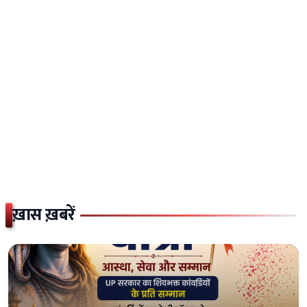
ख़ास ख़बरें