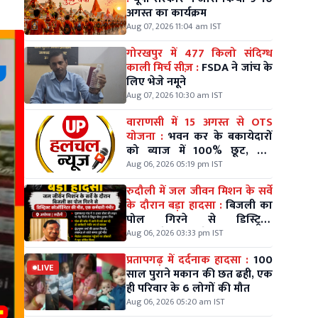
अगस्त का कार्यक्रम
Aug 07, 2026 11:04 am IST
गोरखपुर में 477 किलो संदिग्ध
काली मिर्च सीज़ :
FSDA ने जांच के
लिए भेजे नमूने
Aug 07, 2026 10:30 am IST
वाराणसी में 15 अगस्त से OTS
योजना :
भवन कर के बकायेदारों
को ब्याज में 100% छूट, तीन
किश्तों में भी भुगतान
Aug 06, 2026 05:19 pm IST
रुदौली में जल जीवन मिशन के सर्वे
के दौरान बड़ा हादसा :
बिजली का
पोल गिरने से डिस्ट्रिक्ट
कोऑर्डिनेटर की मौत, एक कर्मचारी
Aug 06, 2026 03:33 pm IST
गंभीर
प्रतापगढ़ में दर्दनाक हादसा :
100
LIVE
साल पुराने मकान की छत ढही, एक
ही परिवार के 6 लोगों की मौत
Aug 06, 2026 05:20 am IST