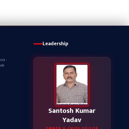
Leadership
ict -
esh
Santosh Kumar
Yadav
OWNER & CHIEF EDITOR