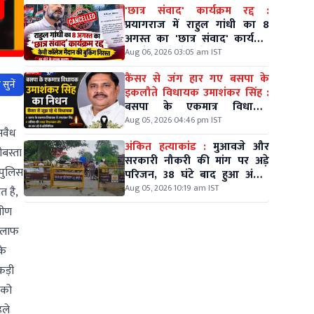
'छात्र संवाद' कार्यक्रम रद्द :
प्रयागराज में राहुल गांधी का 8
अगस्त का 'छात्र संवाद' कार्यक्रम
रद्द, केपी कॉलेज मैदान की बुकिंग
Aug 06, 2026 03:05 am IST
निरस्त
कैंसर से जंग हार गए बसपा के
सुनें
इकलौते विधायक उमाशंकर सिंह :
बसपा के एकमात्र विधायक
उमाशंकर सिंह का दिल्ली में निधन
Aug 05, 2026 04:46 pm IST
अवैध
अंकित हत्याकांड :
मुआवजे और
ौबस्ता
सरकारी नौकरी की मांग पर अड़े
 पुलिस
परिजन, 38 घंटे बाद हुआ अंतिम
संस्कार
Aug 05, 2026 10:19 am IST
त है,
मीण
खिलाफ
के
कड़ी
 को
हले