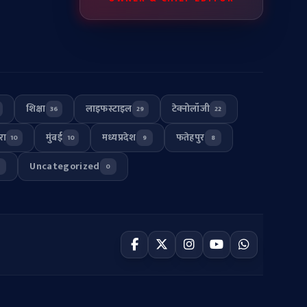
शिक्षा
लाइफस्टाइल
टेक्नोलॉजी
36
29
22
रा
मुंबई
मध्यप्रदेश
फतेहपुर
10
10
9
8
Uncategorized
0