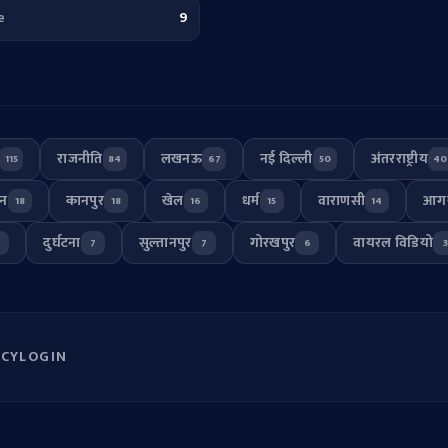
e
9
राजनीति
लखनऊ
नई दिल्ली
अंतरराष्ट्रीय
115
84
67
50
40
जन
कानपुर
खेल
धर्म
वाराणसी
आग
18
18
16
15
14
दुर्घटना
सुल्तानपुर
गोरखपुर
वायरल विडियो
7
7
7
6
3
ACY
LOGIN