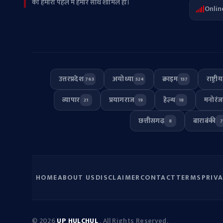
की हमारी पहल में हमारे साथ शामिल हों।
Onlin
उत्तरप्रदेश
अयोध्या
क्राइम
राष्ट्रीय
763
524
137
व्यापार
प्रयागराज
हेल्थ
मनोरं
21
19
18
छत्तीसगढ़
बाराबंकी
8
HOME
ABOUT US
DISCLAIMER
CONTACT
TERMS
PRIV
© 2026
UP HULCHUL
. All Rights Reserved.