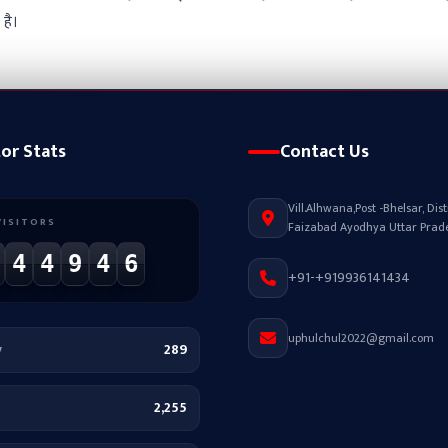
 है।
tor Stats
Contact Us
Vill.Alhwana,Post -Bhelsar, Distr
VISITORS
Faizabad Ayodhya Uttar Prad
4
4
9
4
6
+91-+919936141434
uphulchul2022@gmail.com
y
289
2,255