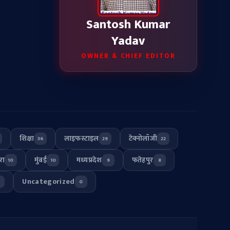
Santosh Kumar
Yadav
OWNER & CHIEF EDITOR
शिक्षा
लाइफस्टाइल
टेक्नोलॉजी
36
29
22
रा
मुंबई
मध्यप्रदेश
फतेहपुर
10
10
9
8
Uncategorized
0