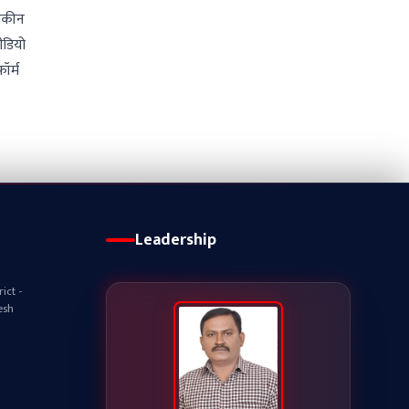
 यकीन
ीडियो
ॉर्म
Leadership
ict -
esh