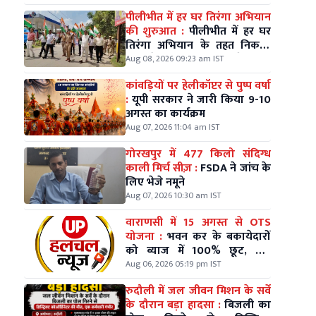
पीलीभीत में हर घर तिरंगा अभियान
की शुरुआत :
पीलीभीत में हर घर
तिरंगा अभियान के तहत निकली
भव्य रैली, डीएम-एसपी ने थामा
Aug 08, 2026 09:23 am IST
तिरंगा
कांवड़ियों पर हेलीकॉप्टर से पुष्प वर्षा
:
यूपी सरकार ने जारी किया 9-10
अगस्त का कार्यक्रम
Aug 07, 2026 11:04 am IST
गोरखपुर में 477 किलो संदिग्ध
काली मिर्च सीज़ :
FSDA ने जांच के
लिए भेजे नमूने
Aug 07, 2026 10:30 am IST
वाराणसी में 15 अगस्त से OTS
योजना :
भवन कर के बकायेदारों
को ब्याज में 100% छूट, तीन
किश्तों में भी भुगतान
Aug 06, 2026 05:19 pm IST
रुदौली में जल जीवन मिशन के सर्वे
के दौरान बड़ा हादसा :
बिजली का