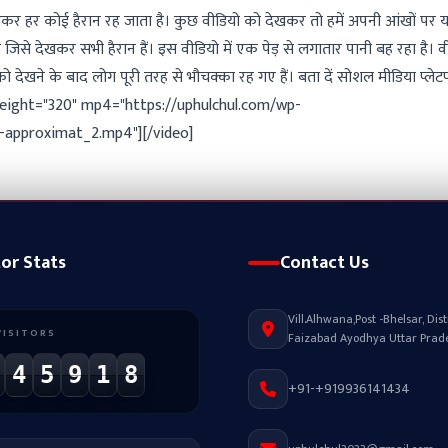
देखकर हर कोई हैरान रह जाता है। कुछ वीडियो को देखकर तो हमें अपनी आंखों पर
जिसे देखकर सभी हैरान हैं। इस वीडियो में एक पेड़ से लगातार पानी बह रहा है। व
 देखने के बाद लोग पूरी तरह से भौचक्का रह गए हैं। बता दें सोशल मीडिया प्लेटफ
0" height="320" mp4="https://uphulchul.com/wp-
ee-approximat_2.mp4"][/video]
tor Stats
Contact Us
Vill.Alhwana,Post -Bhelsar, Distr
VISITORS
Faizabad Ayodhya Uttar Prad
4
5
9
1
8
+91-+919936141434