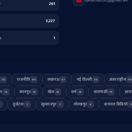
uphulchul2022@gmail.com
y
261
3,227
e
1
राजनीति
लखनऊ
नई दिल्ली
अंतरराष्ट्रीय
115
84
67
50
40
जन
कानपुर
खेल
धर्म
वाराणसी
आग
18
18
16
15
14
दुर्घटना
सुल्तानपुर
गोरखपुर
वायरल विडियो
7
7
7
6
3