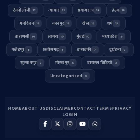
टेक्नोलॉजी
व्यापार
प्रयागराज
हेल्थ
22
21
19
18
मनोरंजन
कानपुर
खेल
धर्म
18
18
16
15
वाराणसी
आगरा
मुंबई
मध्यप्रदेश
14
10
10
9
फतेहपुर
छत्तीसगढ़
बाराबंकी
दुर्घटना
8
8
7
7
सुल्तानपुर
गोरखपुर
वायरल विडियो
7
6
3
Uncategorized
0
HOME
ABOUT US
DISCLAIMER
CONTACT
TERMS
PRIVACY
LOGIN