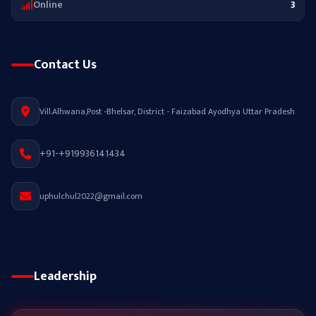
Online
3
Contact Us
Vill.Alhwana,Post -Bhelsar, District - Faizabad Ayodhya Uttar Pradesh
+91-+919936141434
uphulchul2022@gmail.com
Leadership