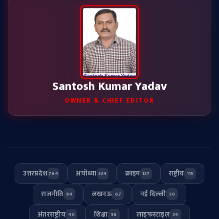
Santosh Kumar Yadav
OWNER & CHIEF EDITOR
उत्तरप्रदेश
अयोध्या
क्राइम
राष्ट्रीय
764
524
137
115
राजनीति
लखनऊ
नई दिल्ली
84
67
50
अंतरराष्ट्रीय
शिक्षा
लाइफस्टाइल
40
36
29