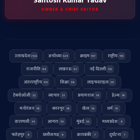
Santosh Kumar Yadav
OWNER & CHIEF EDITOR
उत्तरप्रदेश
अयोध्या
क्राइम
राष्ट्रीय
766
524
137
115
राजनीति
लखनऊ
नई दिल्ली
84
67
50
अंतरराष्ट्रीय
शिक्षा
लाइफस्टाइल
40
36
29
टेक्नोलॉजी
व्यापार
प्रयागराज
हेल्थ
22
21
19
18
मनोरंजन
कानपुर
खेल
धर्म
18
18
16
15
वाराणसी
आगरा
मुंबई
मध्यप्रदेश
14
10
10
9
फतेहपुर
छत्तीसगढ़
बाराबंकी
दुर्घटना
8
8
7
7