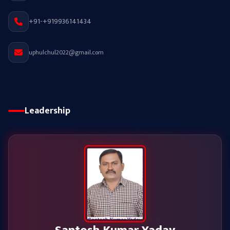
+91-+919936141434
uphulchul2022@gmail.com
Leadership