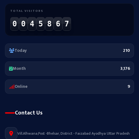
TOTAL VISITORS
0
0
4
5
8
6
7
Today
210
Month
3,176
Online
9
Contact Us
Vill.Alhwana,Post -Bhelsar, District - Faizabad Ayodhya Uttar Pradesh