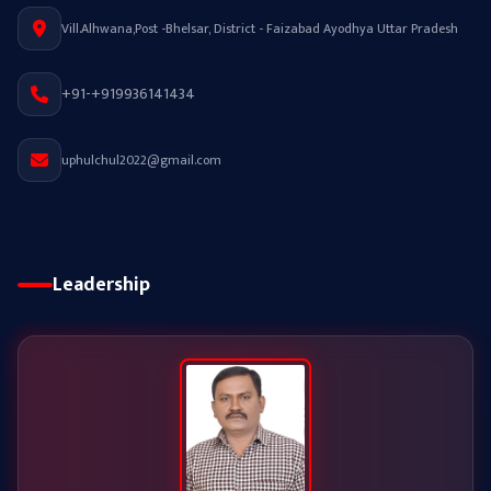
Vill.Alhwana,Post -Bhelsar, District - Faizabad Ayodhya Uttar Pradesh
+91-+919936141434
uphulchul2022@gmail.com
Leadership