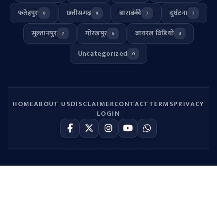
फतेहपुर
छत्तीसगढ़
बाराबंकी
दुर्घटना
8
8
7
7
सुल्तानपुर
गोरखपुर
वायरल विडियो
7
6
3
Uncategorized
0
HOME
ABOUT US
DISCLAIMER
CONTACT
TERMS
PRIVACY
LOGIN
© 2026
UP HULCHUL
. All Rights Reserved.
SYSTEM ONLINE
Hosted by Webmitr