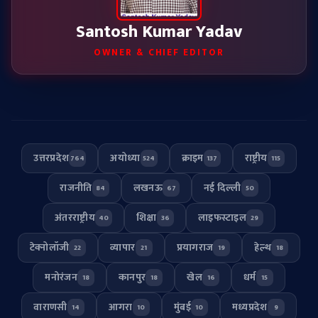
Santosh Kumar Yadav
OWNER & CHIEF EDITOR
उत्तरप्रदेश
अयोध्या
क्राइम
राष्ट्रीय
764
524
137
115
राजनीति
लखनऊ
नई दिल्ली
84
67
50
अंतरराष्ट्रीय
शिक्षा
लाइफस्टाइल
40
36
29
टेक्नोलॉजी
व्यापार
प्रयागराज
हेल्थ
22
21
19
18
मनोरंजन
कानपुर
खेल
धर्म
18
18
16
15
वाराणसी
आगरा
मुंबई
मध्यप्रदेश
14
10
10
9