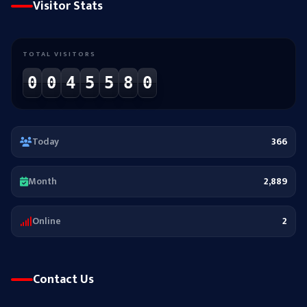
Visitor Stats
TOTAL VISITORS
0
0
4
5
5
8
0
Today
366
Month
2,889
Online
2
Contact Us