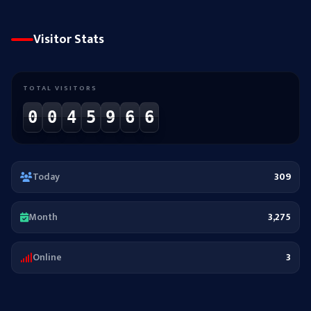
Visitor Stats
TOTAL VISITORS
0
0
4
5
9
6
6
Today
309
Month
3,275
Online
3