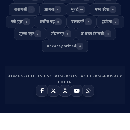
वाराणसी
आगरा
मुंबई
मध्यप्रदेश
14
10
10
9
फतेहपुर
छत्तीसगढ़
बाराबंकी
दुर्घटना
8
8
7
7
सुल्तानपुर
गोरखपुर
वायरल विडियो
7
6
3
Uncategorized
0
HOME
ABOUT US
DISCLAIMER
CONTACT
TERMS
PRIVACY
LOGIN
© 2026
UP HULCHUL
. All Rights Reserved.
SYSTEM ONLINE
Hosted by Webmitr