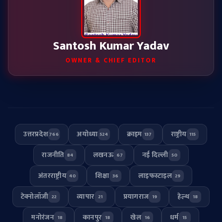
Santosh Kumar Yadav
OWNER & CHIEF EDITOR
उत्तरप्रदेश
अयोध्या
क्राइम
राष्ट्रीय
766
524
137
115
राजनीति
लखनऊ
नई दिल्ली
84
67
50
अंतरराष्ट्रीय
शिक्षा
लाइफस्टाइल
40
36
29
टेक्नोलॉजी
व्यापार
प्रयागराज
हेल्थ
22
21
19
18
मनोरंजन
कानपुर
खेल
धर्म
18
18
16
15