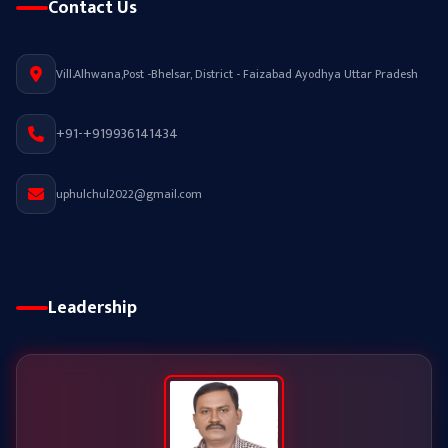
Contact Us
Vill.Alhwana,Post -Bhelsar, District - Faizabad Ayodhya Uttar Pradesh
+91-+919936141434
uphulchul2022@gmail.com
Leadership