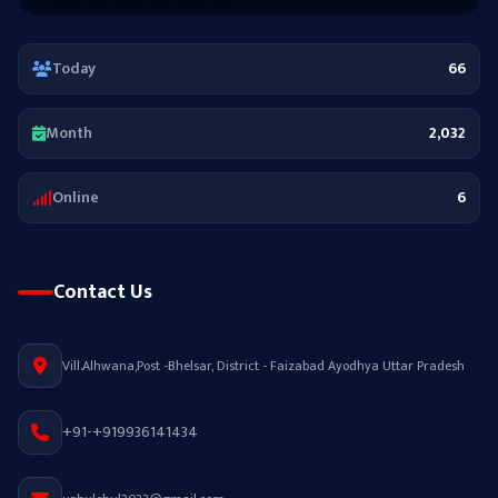
Today
66
Month
2,032
Online
6
Contact Us
Vill.Alhwana,Post -Bhelsar, District - Faizabad Ayodhya Uttar Pradesh
+91-+919936141434