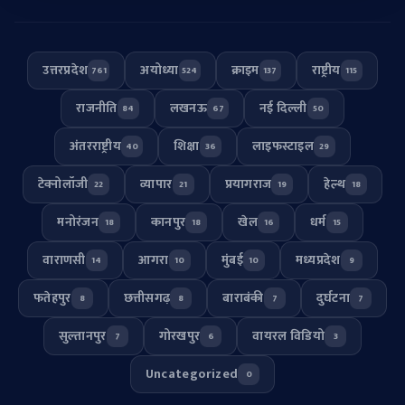
उत्तरप्रदेश
अयोध्या
क्राइम
राष्ट्रीय
761
524
137
115
राजनीति
लखनऊ
नई दिल्ली
84
67
50
अंतरराष्ट्रीय
शिक्षा
लाइफस्टाइल
40
36
29
टेक्नोलॉजी
व्यापार
प्रयागराज
हेल्थ
22
21
19
18
मनोरंजन
कानपुर
खेल
धर्म
18
18
16
15
वाराणसी
आगरा
मुंबई
मध्यप्रदेश
14
10
10
9
फतेहपुर
छत्तीसगढ़
बाराबंकी
दुर्घटना
8
8
7
7
सुल्तानपुर
गोरखपुर
वायरल विडियो
7
6
3
Uncategorized
0