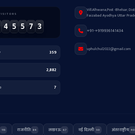
Vill.Alhwana,Post -Bhelsar, Distr
VISITORS
Faizabad Ayodhya Uttar Prad
4
5
5
7
3
+91-+919936141434
uphulchul2022@gmail.com
y
359
2,882
e
7
राजनीति
लखनऊ
नई दिल्ली
अंतरराष्ट्रीय
115
84
67
50
40