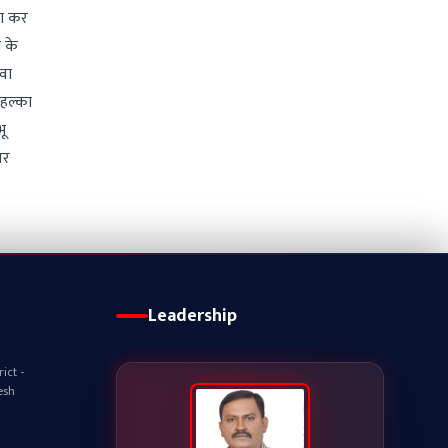
़ा कर
 के
वा
 हल्का
भू
पर
Leadership
ict -
esh