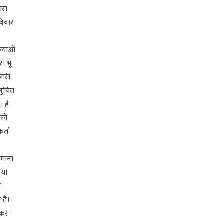
ारा
विवार
ियाओं
ा भू
जारी
नुचित
ा है
 को
र्ता
 माना
तया
स
 है।
 कर