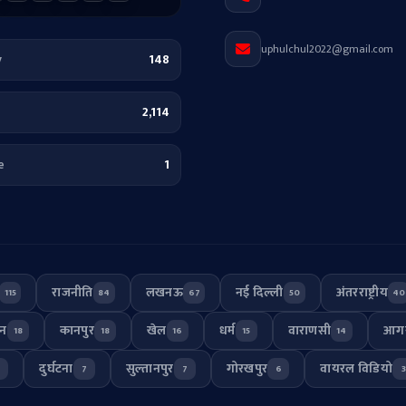
uphulchul2022@gmail.com
y
148
2,114
e
1
राजनीति
लखनऊ
नई दिल्ली
अंतरराष्ट्रीय
115
84
67
50
40
जन
कानपुर
खेल
धर्म
वाराणसी
आग
18
18
16
15
14
दुर्घटना
सुल्तानपुर
गोरखपुर
वायरल विडियो
7
7
7
6
3