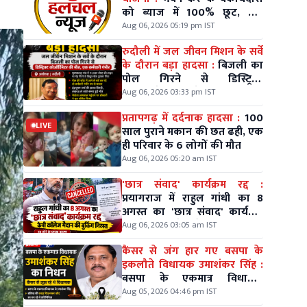
को ब्याज में 100% छूट, तीन
किश्तों में भी भुगतान
Aug 06, 2026 05:19 pm IST
रुदौली में जल जीवन मिशन के सर्वे
के दौरान बड़ा हादसा :
बिजली का
पोल गिरने से डिस्ट्रिक्ट
कोऑर्डिनेटर की मौत, एक कर्मचारी
Aug 06, 2026 03:33 pm IST
गंभीर
प्रतापगढ़ में दर्दनाक हादसा :
100
LIVE
साल पुराने मकान की छत ढही, एक
ही परिवार के 6 लोगों की मौत
Aug 06, 2026 05:20 am IST
'छात्र संवाद' कार्यक्रम रद्द :
प्रयागराज में राहुल गांधी का 8
अगस्त का 'छात्र संवाद' कार्यक्रम
रद्द, केपी कॉलेज मैदान की बुकिंग
Aug 06, 2026 03:05 am IST
निरस्त
कैंसर से जंग हार गए बसपा के
इकलौते विधायक उमाशंकर सिंह :
बसपा के एकमात्र विधायक
उमाशंकर सिंह का दिल्ली में निधन
Aug 05, 2026 04:46 pm IST