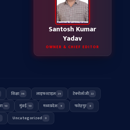
Santosh Kumar
Yadav
OWNER & CHIEF EDITOR
शिक्षा
लाइफस्टाइल
टेक्नोलॉजी
36
29
22
रा
मुंबई
मध्यप्रदेश
फतेहपुर
10
10
9
8
Uncategorized
0