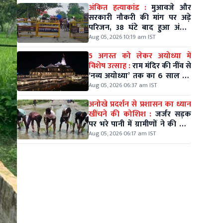
अंकित हत्याकांड :
मुआवजे और
सरकारी नौकरी की मांग पर अड़े
परिजन, 38 घंटे बाद हुआ अंतिम
संस्कार
Aug 05, 2026 10:19 am IST
5 अगस्त को लेकर अयोध्या में
विशेष उत्साह :
राम मंदिर की नींव से
‘नव्य अयोध्या’ तक का 6 साल का
सफर, संतों ने घर-घर दीप जलाने
Aug 05, 2026 06:37 am IST
की अपील
अनोखे प्रदर्शन से प्रशासन का ध्यान
खींचने की कोशिश :
जर्जर सड़क
पर भरे पानी में ग्रामीणों ने की धान
की रोपाई
Aug 05, 2026 06:17 am IST