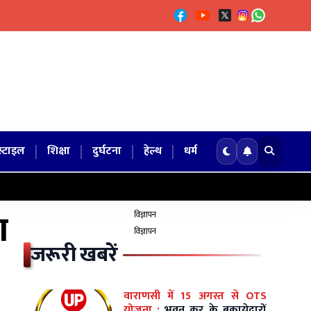
|
|
|
|
्टाइल
शिक्षा
दुर्घटना
हेल्थ
धर्म
ा
विज्ञापन
विज्ञापन
जरूरी खबरें
वाराणसी में 15 अगस्त से OTS
योजना :
भवन कर के बकायेदारों