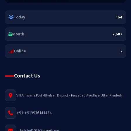
Today
164
Month
2,687
Online
2
Contact Us
Vill.Alhwana,Post -Bhelsar, District - Faizabad Ayodhya Uttar Pradesh
+91-+919936141434
uphulchul2022@gmail.com