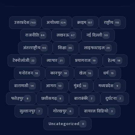
उत्तरप्रदेश
अयोध्या
क्राइम
राष्ट्रीय
763
524
137
115
राजनीति
लखनऊ
नई दिल्ली
84
67
50
अंतरराष्ट्रीय
शिक्षा
लाइफस्टाइल
40
36
29
टेक्नोलॉजी
व्यापार
प्रयागराज
हेल्थ
22
21
19
18
मनोरंजन
कानपुर
खेल
धर्म
18
18
16
15
वाराणसी
आगरा
मुंबई
मध्यप्रदेश
14
10
10
9
फतेहपुर
छत्तीसगढ़
बाराबंकी
दुर्घटना
8
8
7
7
सुल्तानपुर
गोरखपुर
वायरल विडियो
7
6
3
Uncategorized
0