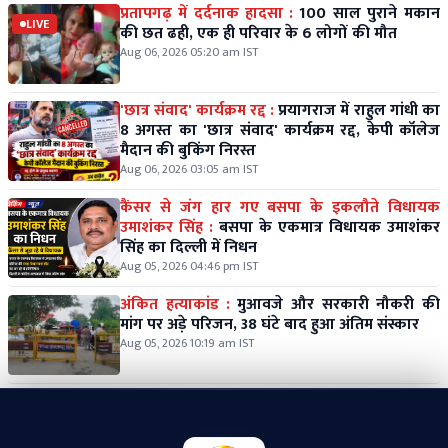
प्रतापगढ़ में दर्दनाक हादसा :
100 साल पुराने मकान
LIVE
की छत ढही, एक ही परिवार के 6 लोगों की मौत
Aug 06, 2026 05:20 am IST
'छात्र संवाद' कार्यक्रम रद्द :
प्रयागराज में राहुल गांधी का
8 अगस्त का 'छात्र संवाद' कार्यक्रम रद्द, केपी कॉलेज
मैदान की बुकिंग निरस्त
Aug 06, 2026 03:05 am IST
कैंसर से जंग हार गए बसपा के इकलौते विधायक
उमाशंकर सिंह :
बसपा के एकमात्र विधायक उमाशंकर
सिंह का दिल्ली में निधन
Aug 05, 2026 04:46 pm IST
अंकित हत्याकांड :
मुआवजे और सरकारी नौकरी की
मांग पर अड़े परिजन, 38 घंटे बाद हुआ अंतिम संस्कार
Aug 05, 2026 10:19 am IST