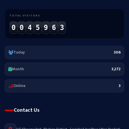
TOTAL VISITORS
0
0
4
5
9
6
3
Today
306
Month
3,272
Online
3
Contact Us