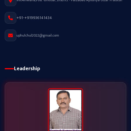
Vill.Alhwana,Post -Bhelsar, District - Faizabad Ayodhya Uttar Pradesh
+91-+919936141434
uphulchul2022@gmail.com
Leadership