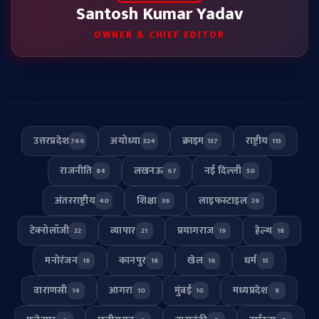
Santosh Kumar Yadav
OWNER & CHIEF EDITOR
उत्तरप्रदेश
अयोध्या
क्राइम
राष्ट्रीय
766
524
137
115
राजनीति
लखनऊ
नई दिल्ली
84
67
50
अंतरराष्ट्रीय
शिक्षा
लाइफस्टाइल
40
36
29
टेक्नोलॉजी
व्यापार
प्रयागराज
हेल्थ
22
21
19
18
मनोरंजन
कानपुर
खेल
धर्म
18
18
16
15
वाराणसी
आगरा
मुंबई
मध्यप्रदेश
14
10
10
9