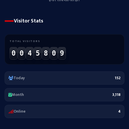
Visitor Stats
TOTAL VISITORS
0
0
4
5
8
0
9
Today
152
Month
3,118
Online
4