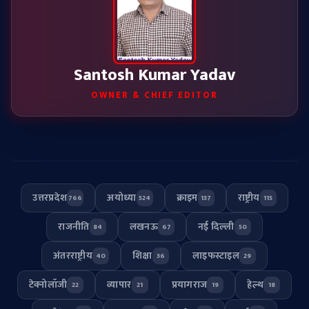
Santosh Kumar Yadav
OWNER & CHIEF EDITOR
उत्तरप्रदेश
अयोध्या
क्राइम
राष्ट्रीय
766
524
137
115
राजनीति
लखनऊ
नई दिल्ली
84
67
50
अंतरराष्ट्रीय
शिक्षा
लाइफस्टाइल
40
36
29
टेक्नोलॉजी
व्यापार
प्रयागराज
हेल्थ
22
21
19
18