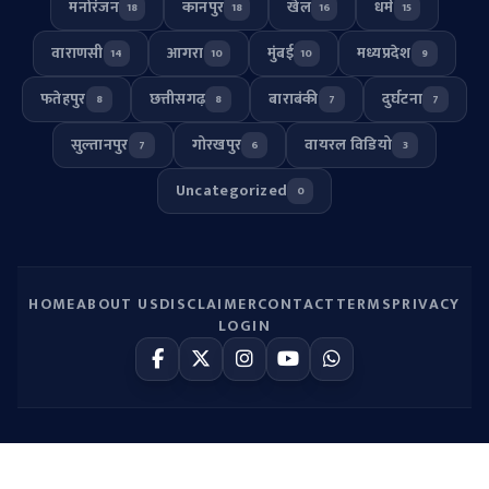
मनोरंजन
कानपुर
खेल
धर्म
18
18
16
15
वाराणसी
आगरा
मुंबई
मध्यप्रदेश
14
10
10
9
फतेहपुर
छत्तीसगढ़
बाराबंकी
दुर्घटना
8
8
7
7
सुल्तानपुर
गोरखपुर
वायरल विडियो
7
6
3
Uncategorized
0
HOME
ABOUT US
DISCLAIMER
CONTACT
TERMS
PRIVACY
LOGIN
© 2026
UP HULCHUL
. All Rights Reserved.
SYSTEM ONLINE