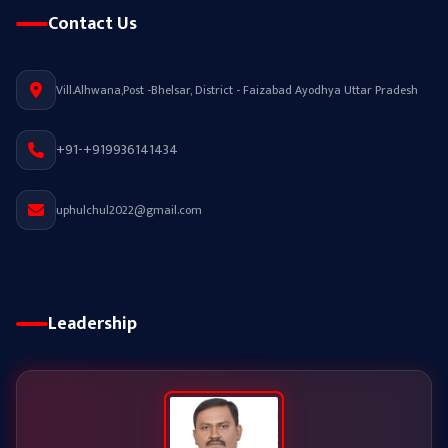
Contact Us
Vill.Alhwana,Post -Bhelsar, District - Faizabad Ayodhya Uttar Pradesh
+91-+919936141434
uphulchul2022@gmail.com
Leadership