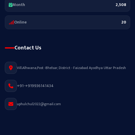
Month
2,508
Online
20
Contact Us
Vill.Alhwana,Post -Bhelsar, District - Faizabad Ayodhya Uttar Pradesh
+91-+919936141434
uphulchul2022@gmail.com