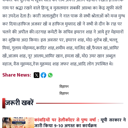
फकीर की दुनिया मे सूफी संतों का नाम अपनी अलग पहचान रखता है।जिनके
नाम पर श्रद्धा रखने वाले हिन्दू व मुसलमान सबकी आस्था का केंद्र सूफी संतों
का उपदेश देता है। कारी जलालुद्दीन ने नात पाक से सभी श्रोताओं को मन्त्र मुग्ध
कर दिया।हाफिज अजवर खाँ व हाफिज मुम्साद खाँ ने सभी से दीन के राह पर
चलने की अपील की।दरगाह कमेटी के सचिव इमरान शाह ने आये हुए मेहमानों
का शुक्रिया अदा किया। इस अवसर पर, इमरान शाह, मो0 शुऐब खाँ, भल्लू
मियां, गुलाम मोहम्मद,कादिर शाह,शमीम शाह, माजिद खाँ,फैसल खां,आमिर
खाँ,आजम शाह, नूर आलम,आमिर खान, हमजा खाँ, मो0 उमर खान अब्दुल
वहाज, वैस मुहम्मद,ऐस मुहम्मद शाह जफर शाह,आदि लोग उपस्थित थे।
Share News:
विज्ञापन
विज्ञापन
जरूरी खबरें
कांवड़ियों पर हेलीकॉप्टर से पुष्प वर्षा :
यूपी सरकार ने
जारी किया 9-10 अगस्त का कार्यक्रम