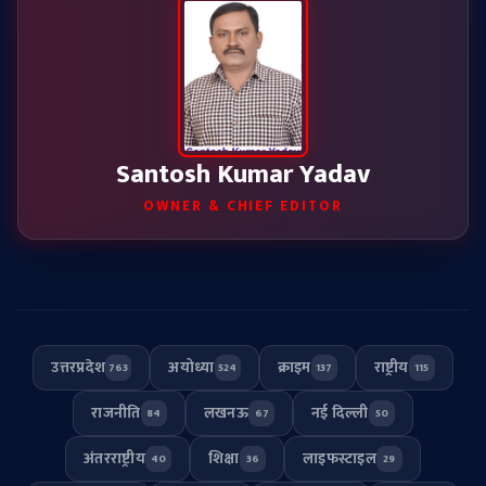
Santosh Kumar Yadav
OWNER & CHIEF EDITOR
उत्तरप्रदेश
अयोध्या
क्राइम
राष्ट्रीय
763
524
137
115
राजनीति
लखनऊ
नई दिल्ली
84
67
50
अंतरराष्ट्रीय
शिक्षा
लाइफस्टाइल
40
36
29