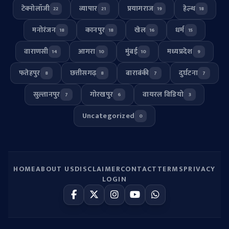
टेक्नोलॉजी
व्यापार
प्रयागराज
हेल्थ
22
21
19
18
मनोरंजन
कानपुर
खेल
धर्म
18
18
16
15
वाराणसी
आगरा
मुंबई
मध्यप्रदेश
14
10
10
9
फतेहपुर
छत्तीसगढ़
बाराबंकी
दुर्घटना
8
8
7
7
सुल्तानपुर
गोरखपुर
वायरल विडियो
7
6
3
Uncategorized
0
HOME
ABOUT US
DISCLAIMER
CONTACT
TERMS
PRIVACY
LOGIN