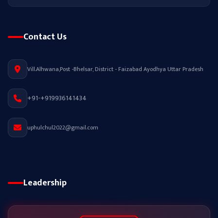
Contact Us
Vill.Alhwana,Post -Bhelsar, District - Faizabad Ayodhya Uttar Pradesh
+91-+919936141434
uphulchul2022@gmail.com
Leadership