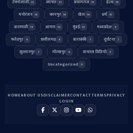
टेक्नोलॉजी
व्यापार
प्रयागराज
हेल्थ
22
21
19
18
मनोरंजन
कानपुर
खेल
धर्म
18
18
16
15
वाराणसी
आगरा
मुंबई
मध्यप्रदेश
14
10
10
9
फतेहपुर
छत्तीसगढ़
बाराबंकी
दुर्घटना
8
8
7
7
सुल्तानपुर
गोरखपुर
वायरल विडियो
7
6
3
Uncategorized
0
HOME
ABOUT US
DISCLAIMER
CONTACT
TERMS
PRIVACY
LOGIN