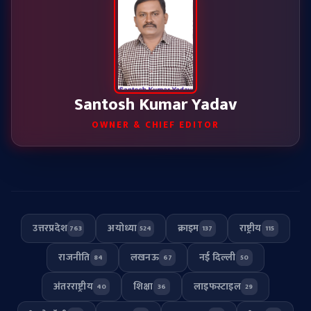
Santosh Kumar Yadav
OWNER & CHIEF EDITOR
उत्तरप्रदेश
अयोध्या
क्राइम
राष्ट्रीय
763
524
137
115
राजनीति
लखनऊ
नई दिल्ली
84
67
50
अंतरराष्ट्रीय
शिक्षा
लाइफस्टाइल
40
36
29