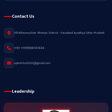
Contact Us
Vill.Alhwana,Post -Bhelsar, District - Faizabad Ayodhya Uttar Pradesh
+91-+919936141434
uphulchul2022@gmail.com
Leadership