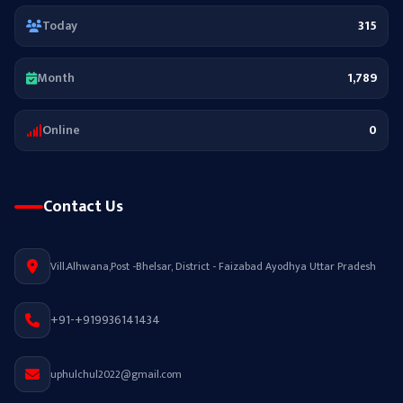
Today
315
Month
1,789
Online
0
Contact Us
Vill.Alhwana,Post -Bhelsar, District - Faizabad Ayodhya Uttar Pradesh
+91-+919936141434
uphulchul2022@gmail.com