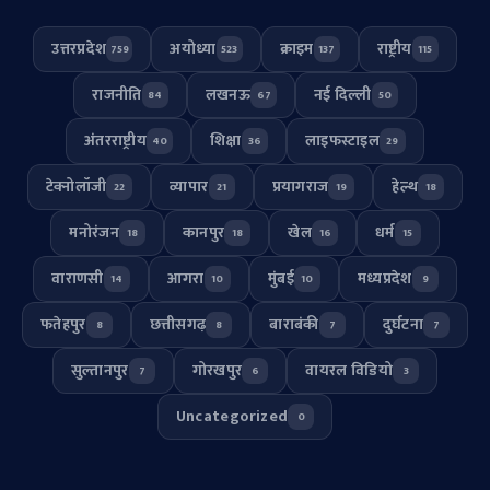
उत्तरप्रदेश
अयोध्या
क्राइम
राष्ट्रीय
759
523
137
115
राजनीति
लखनऊ
नई दिल्ली
84
67
50
अंतरराष्ट्रीय
शिक्षा
लाइफस्टाइल
40
36
29
टेक्नोलॉजी
व्यापार
प्रयागराज
हेल्थ
22
21
19
18
मनोरंजन
कानपुर
खेल
धर्म
18
18
16
15
वाराणसी
आगरा
मुंबई
मध्यप्रदेश
14
10
10
9
फतेहपुर
छत्तीसगढ़
बाराबंकी
दुर्घटना
8
8
7
7
सुल्तानपुर
गोरखपुर
वायरल विडियो
7
6
3
Uncategorized
0