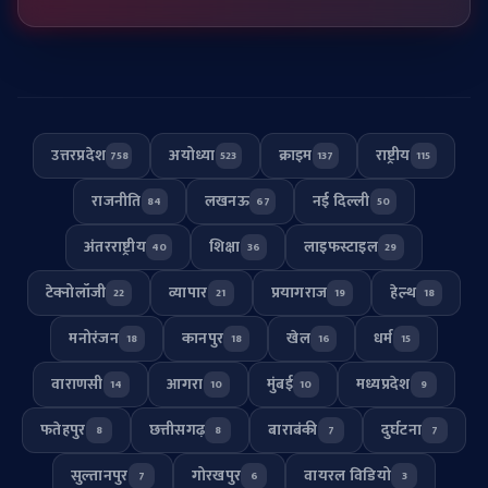
उत्तरप्रदेश
अयोध्या
क्राइम
राष्ट्रीय
758
523
137
115
राजनीति
लखनऊ
नई दिल्ली
84
67
50
अंतरराष्ट्रीय
शिक्षा
लाइफस्टाइल
40
36
29
टेक्नोलॉजी
व्यापार
प्रयागराज
हेल्थ
22
21
19
18
मनोरंजन
कानपुर
खेल
धर्म
18
18
16
15
वाराणसी
आगरा
मुंबई
मध्यप्रदेश
14
10
10
9
फतेहपुर
छत्तीसगढ़
बाराबंकी
दुर्घटना
8
8
7
7
सुल्तानपुर
गोरखपुर
वायरल विडियो
7
6
3