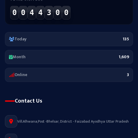
0
0
4
4
3
0
0
Today
135
Month
1,609
Online
3
Contact Us
Vill.Alhwana,Post -Bhelsar, District - Faizabad Ayodhya Uttar Pradesh