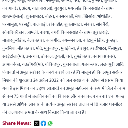
हंचलपुर, भेण्ड्रा, भेण्डरवानी, भैसमुण्डी, सकरी, चर्रा, चटौद, फुसेरा, जुगदेही,
नवागांव(उ), अंटग, गातापार(आ), गुदगुदा, मगरलोड विकासखंड के ग्राम-
खण्डमा(माल), शुक्लाभाठा, बोडरा, कासरवाही, मेघा, खिसोरा, भोथीडीह,
परसाबुडा, परसट्ठी, पालवाड़ी, रांकाडीह, शुक्लाभाठा, संकरा, सोनपैरी,
सोनारिनदैहान, जामली, नारधा, नगरी विकासखंड के ग्राम- झुरातराई,
बाजारकुर्रीडीह, बेलरबहारा, बनबगौद, बगरूमनाला, कांटाकुर्रीडीह, कुम्हड़ा,
कुरमिया, मौहाबहारा, मोदे, मुकुन्दपुर, मुनईकेरा, हीरापुर, हरदीभाठा, भैंसामुड़ा,
सरईटोला(मा), उमरगांव, डोकाल, दुगली, चर्रा, तुमडीबहार, नवागांव(कस),
आमाकोन्हा, गढडोंगरी(मा), गोविन्दपुर, गुहाननाला, गजकन्हार, लखनपुरी आदि
पंचायतों में अमृत सरोवर के कार्य कराये जा रहे हैं। मालूम हो कि अमृत सरोवर
मिशन की शुरुआत 24 अप्रैल 2022 को जल संरक्षण के उद्देश्य से प्रारंभ किया
गया है इस मिशन का उद्देश्य आजादी का अमृत महोत्सव के रूप में जिले के कम
से कम 75 गांवों में जलनिकायों का विकास और कायाकल्प करना। एक एकड़
या उससे अधिक आकार के प्रत्येक अमृत सरोवर तालाब में 10 हजार घनमीटर
की जलधारण क्षमता के साथ विस्तार किया जा रहा है।
Share News: