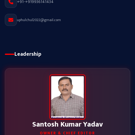
+91-+919936141434
uphulchul2022@gmail.com
Leadership
Santosh Kumar Yadav
OWNER & CHIEF EDITOR