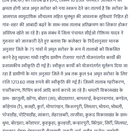
(04 हेक्टेयर) का तालाब क्षेत्र होगा, जिसमें 10 हजार घनमीटर जलधारण की
क्षमता होगी आज अमृत सरोवर को नया स्वरूप देने का तात्पर्य है कि सरोवर के
आसपास सामुदायिक शौचालय सहित मूलभूत की आवश्यक सुविधाएं निहित हो
गांव-शहर की आबादी बढ़ने के साथ-साथ तालाब अतिक्रमण का शिकार होकर
अस्तित्व खोते जा रहे हैं। इस संबंध में जिला पंचायत सीईओ रोक्तिमा यादव ने
गुरुवार को जानकारी देते हुए बताया कि कलेक्टर के निर्देशानुसार मानक
अनुसार जिले के 75 गांवों में अमृत सरोवर के रूप में तालाबों को विकसित
करने हेतु महात्मा गांधी राष्ट्रीय ग्रामीण रोजगार गारंटी योजनांतर्गत कार्यों की
प्रशासकीय स्वीकृति दी गई है। स्वीकृत कार्यों को योजनांतर्गत मूर्तरूप दिया जा
रहा है ग्रामीणों के मांग अनुसार जिले में अब तक कुल 94 अमृत सरोवर के लिए
राशि 1213.60 लाख रुपये की स्वीकृति की गई है। जिसमें तालाब गहरीकरण,
पचरीकरण, पिचिंग कार्य आदि कार्य कराये जा रहे हैं। धमतरी विकासखंड के
ग्राम- खरतुली, खरेंगा, बोडरा (सा), बोदाछापर, बागतराई, बेन्द्रानवागांव, कण्डेल,
कोड़ेगांव (रै), कसही, कुर्रा, मोगरांगहन, किशनपुरी, लिमतरा, भोयना, भोथली,
परेवाडीह, पोटियाडीह, सांकरा, सेहराडबरी, तरसींवा, कुरूद विकासखंड के ग्राम-
धुमा, बोरझरा, कोंडापार, कुहकुहा, कुल्हाडी, कन्हारपुरी, बिरेझर, सिर्री, सिलघट,