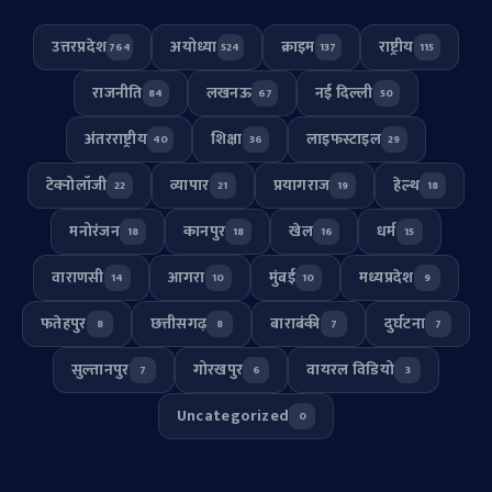
उत्तरप्रदेश
अयोध्या
क्राइम
राष्ट्रीय
764
524
137
115
राजनीति
लखनऊ
नई दिल्ली
84
67
50
अंतरराष्ट्रीय
शिक्षा
लाइफस्टाइल
40
36
29
टेक्नोलॉजी
व्यापार
प्रयागराज
हेल्थ
22
21
19
18
मनोरंजन
कानपुर
खेल
धर्म
18
18
16
15
वाराणसी
आगरा
मुंबई
मध्यप्रदेश
14
10
10
9
फतेहपुर
छत्तीसगढ़
बाराबंकी
दुर्घटना
8
8
7
7
सुल्तानपुर
गोरखपुर
वायरल विडियो
7
6
3
Uncategorized
0