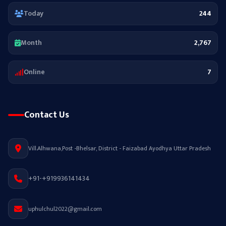
Today
244
Month
2,767
Online
7
Contact Us
Vill.Alhwana,Post -Bhelsar, District - Faizabad Ayodhya Uttar Pradesh
+91-+919936141434
uphulchul2022@gmail.com