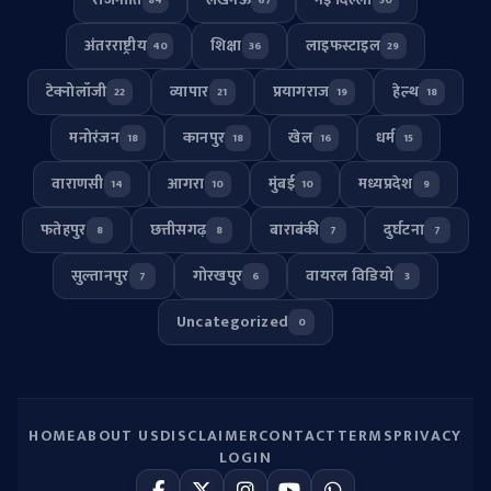
अंतरराष्ट्रीय
शिक्षा
लाइफस्टाइल
40
36
29
टेक्नोलॉजी
व्यापार
प्रयागराज
हेल्थ
22
21
19
18
मनोरंजन
कानपुर
खेल
धर्म
18
18
16
15
वाराणसी
आगरा
मुंबई
मध्यप्रदेश
14
10
10
9
फतेहपुर
छत्तीसगढ़
बाराबंकी
दुर्घटना
8
8
7
7
सुल्तानपुर
गोरखपुर
वायरल विडियो
7
6
3
Uncategorized
0
HOME
ABOUT US
DISCLAIMER
CONTACT
TERMS
PRIVACY
LOGIN