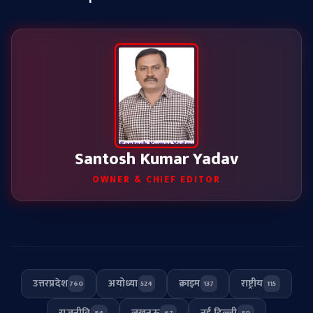
Santosh Kumar Yadav
OWNER & CHIEF EDITOR
उत्तरप्रदेश
अयोध्या
क्राइम
राष्ट्रीय
760
524
137
115
राजनीति
लखनऊ
नई दिल्ली
84
67
50