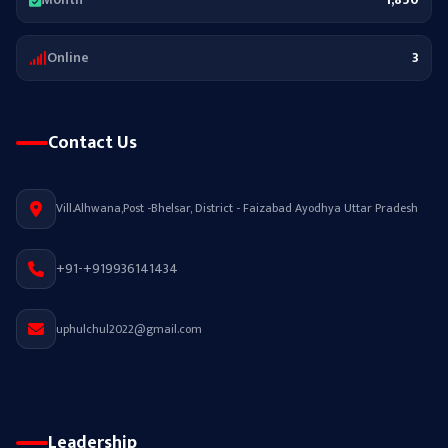
Online
3
Contact Us
Vill.Alhwana,Post -Bhelsar, District - Faizabad Ayodhya Uttar Pradesh
+91-+919936141434
uphulchul2022@gmail.com
Leadership