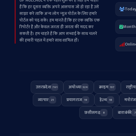
UP HULCHUL ने एक पहल शुरू की है जहां हम चाहते
हैं कि हर दूसरा व्‍यक्ति अपने आसपास जो हो रहा है उसे
Toda
साझा करे ताकि अन्‍य लोग न्‍यूज पोर्टल के लिए हमारे
पोर्टल को पढ़ सकें। हम मानते हैं कि हर एक व्यक्ति एक
Month
रिपोर्टर है और केवल जनता ही जनता की मदद कर
सकती है। हम चाहते हैं कि आप सच्चाई के साथ चलने
की हमारी पहल में हमारे साथ शामिल हों।
Onlin
उत्तरप्रदेश
अयोध्या
क्राइम
राष्ट्रीय
761
524
137
व्यापार
प्रयागराज
हेल्थ
मनोरं
21
19
18
छत्तीसगढ़
बाराबंकी
8