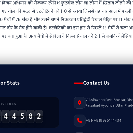
े आ रहे विजय अभियान को रोककर स्पेनिश फुटबॉल लीग ला लीगा में खिताब जीतने क
किए गए गोल की मदद से एटलेटिको को 1-0 से हराया जिससे वह चार साल में पहली 
 मैचों में 76 अंक हैं और उसने अपने निकटतम प्रतिद्वंदी रियाल मैड्रिड पर 11 अंक
ी आठ दौर के मैच होने बाकी हैं। एटलेटिको का इस हार से पिछले 13 मैचों से चला 
र बना हुआ है। अन्य मैचों में सेविला ने विल्लारियाल को 2-1 से जबकि वेलेंसिया 
tor Stats
Contact Us
Vill.Alhwana,Post -Bhelsar, Distr
VISITORS
Faizabad Ayodhya Uttar Prad
4
4
5
8
2
+91-+919936141434