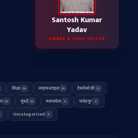
Santosh Kumar
Yadav
OWNER & CHIEF EDITOR
शिक्षा
लाइफस्टाइल
टेक्नोलॉजी
36
29
22
रा
मुंबई
मध्यप्रदेश
फतेहपुर
10
10
9
8
Uncategorized
0