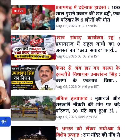
गंभीर
प्रतापगढ़ में दर्दनाक हादसा :
100
LIVE
साल पुराने मकान की छत ढही, एक
ही परिवार के 6 लोगों की मौत
Aug 06, 2026 05:20 am IST
'छात्र संवाद' कार्यक्रम रद्द :
प्रयागराज में राहुल गांधी का 8
अगस्त का 'छात्र संवाद' कार्यक्रम
रद्द, केपी कॉलेज मैदान की बुकिंग
Aug 06, 2026 03:05 am IST
निरस्त
कैंसर से जंग हार गए बसपा के
इकलौते विधायक उमाशंकर सिंह :
बसपा के एकमात्र विधायक
उमाशंकर सिंह का दिल्ली में निधन
Aug 05, 2026 04:46 pm IST
अंकित हत्याकांड :
मुआवजे और
सरकारी नौकरी की मांग पर अड़े
परिजन, 38 घंटे बाद हुआ अंतिम
संस्कार
Aug 05, 2026 10:19 am IST
सुनें
5 अगस्त को लेकर अयोध्या में
विशेष उत्साह :
राम मंदिर की नींव से