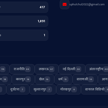
uphulchul2022@gmail.com
y
417
1,891
e
1
राजनीति
लखनऊ
नई दिल्ली
अंतरराष्ट्रीय
115
84
67
50
40
जन
कानपुर
खेल
धर्म
वाराणसी
आग
18
18
16
15
14
दुर्घटना
सुल्तानपुर
गोरखपुर
वायरल विडियो
7
7
7
6
3