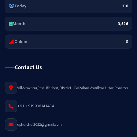
Today
116
Month
3,526
Online
3
Contact Us
Vill.Alhwana,Post -Bhelsar, District - Faizabad Ayodhya Uttar Pradesh
+91-+919936141434
uphulchul2022@gmail.com