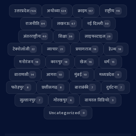
उत्तरप्रदेश
अयोध्या
क्राइम
राष्ट्रीय
766
524
137
115
राजनीति
लखनऊ
नई दिल्ली
84
67
50
अंतरराष्ट्रीय
शिक्षा
लाइफस्टाइल
40
36
29
टेक्नोलॉजी
व्यापार
प्रयागराज
हेल्थ
22
21
19
18
मनोरंजन
कानपुर
खेल
धर्म
18
18
16
15
वाराणसी
आगरा
मुंबई
मध्यप्रदेश
14
10
10
9
फतेहपुर
छत्तीसगढ़
बाराबंकी
दुर्घटना
8
8
7
7
सुल्तानपुर
गोरखपुर
वायरल विडियो
7
6
3
Uncategorized
0