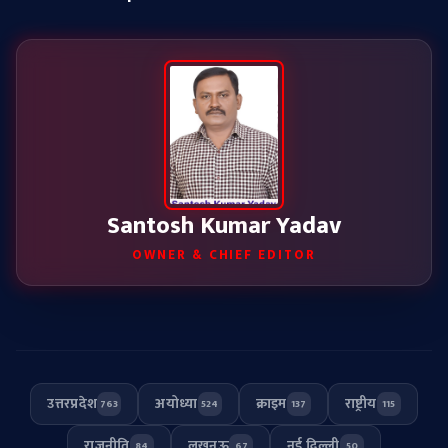
Santosh Kumar Yadav
OWNER & CHIEF EDITOR
उत्तरप्रदेश
अयोध्या
क्राइम
राष्ट्रीय
763
524
137
115
राजनीति
लखनऊ
नई दिल्ली
84
67
50