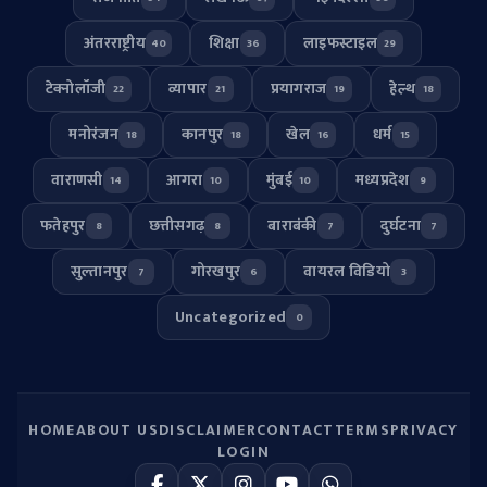
अंतरराष्ट्रीय
शिक्षा
लाइफस्टाइल
40
36
29
टेक्नोलॉजी
व्यापार
प्रयागराज
हेल्थ
22
21
19
18
मनोरंजन
कानपुर
खेल
धर्म
18
18
16
15
वाराणसी
आगरा
मुंबई
मध्यप्रदेश
14
10
10
9
फतेहपुर
छत्तीसगढ़
बाराबंकी
दुर्घटना
8
8
7
7
सुल्तानपुर
गोरखपुर
वायरल विडियो
7
6
3
Uncategorized
0
HOME
ABOUT US
DISCLAIMER
CONTACT
TERMS
PRIVACY
LOGIN