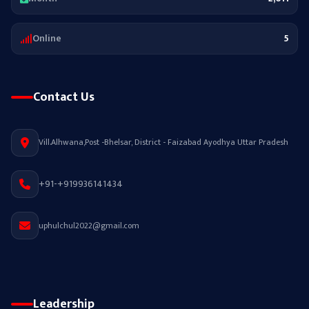
Online
5
Contact Us
Vill.Alhwana,Post -Bhelsar, District - Faizabad Ayodhya Uttar Pradesh
+91-+919936141434
uphulchul2022@gmail.com
Leadership